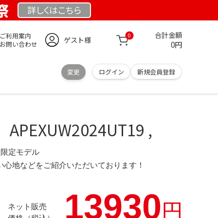
祭
詳しくは
こちら
合計金額
ご利用案内
0
ゲスト様
0円
お問い合わせ
変更
ログイン
新規会員登録
EXUW2024UT19 ,
NZ 限定モデル
の使い心地などをご紹介いただいております！
13930
円
ネット販売