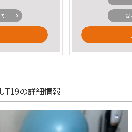
いて
受
る
4UT19の詳細情報