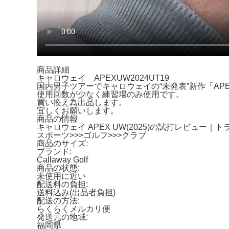
商品詳細
キャロウェイ APEXUW2024UT19
国内男子ツアーでキャロウェイの“未発表”新作「APE
使用回数が少なく練習場のみ使用です。
買い換え為出品します。
宜しくお願いします。
商品の情報
キャロウェイ APEX UW(2025)の試打レビュー｜
スポーツ>>>ゴルフ>>>クラブ
商品のサイズ:
ブランド:
Callaway Golf
商品の状態:
未使用に近い
配送料の負担:
送料込み(出品者負担)
配送の方法:
らくらくメルカリ便
発送元の地域:
福岡県